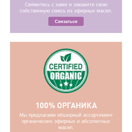
Свяжитесь с нами и закажите свою
собственную смесь из эфирных масел.
Связаться
100% ОРГАНИКА
Мы предлагаем обширный ассортимент
органических эфирных и абсолютных
масел.