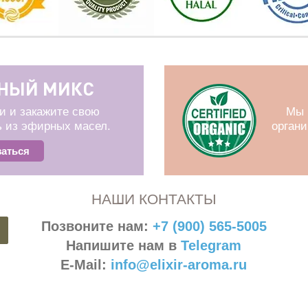
НЫЙ МИКС
и и закажите свою
Мы 
 из эфирных масел.
орган
аться
НАШИ КОНТАКТЫ
Позвоните нам:
+7 (900) 565-5005
Напишите нам в
Telegram
E-Mail:
info@elixir-aroma.ru