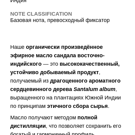
Индия
NOTE CLASSIFICATION
Базовая нота, превосходный фиксатор
Наше
органически произведённое
эфирное масло сандала восточно-
индийского
— это
высококачественный,
устойчиво добываемый продукт
,
получаемый из
драгоценного ароматного
сердцевинного дерева
Santalum album
,
выращенного на плантациях Южной Индии
по принципам
этичного сбора сырья
.
Масло получают методом
полной
дистилляции
, что позволяет сохранить его
богатый и гармоничный профиль.