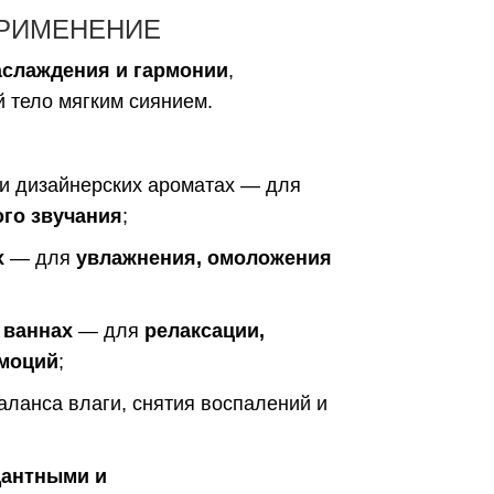
ПРИМЕНЕНИЕ
аслаждения и гармонии
,
 тело мягким сиянием.
и дизайнерских ароматах — для
ого звучания
;
х
— для
увлажнения, омоложения
 ваннах
— для
релаксации,
эмоций
;
ланса влаги, снятия воспалений и
дантными и