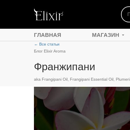
ГЛАВНАЯ
МАГАЗИН
←
Все статьи
Блог Elixir Aroma
Франжипани
ЭФИРНЫЕ МАСЛА
АБСОЛЮТНЫЕ МАС
aka Frangipani Oil, Frangipani Essential Oil, Plumer