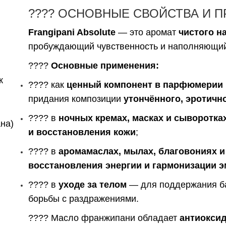
???? ОСНОВНЫЕ СВОЙСТВА И 
Frangipani Absolute
— это аромат
чистого н
пробуждающий чувственность и наполняющий
????
Основные применения:
к
???? как
ценный компонент в парфюмерии
придания композиции
утончённого, эротичн
???? в
ночных кремах, масках и сыворотка
ана)
и восстановления кожи
;
???? в
аромамаслах, мылах, благовониях и
восстановления энергии и гармонизации 
???? в
уходе за телом
— для поддержания ба
борьбы с раздражениями.
???? Масло франжипани обладает
антиокси