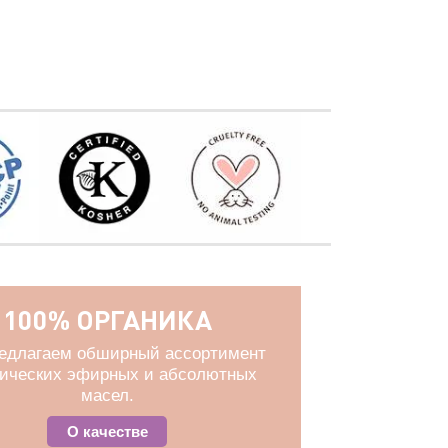
100% ОРГАНИКА
едлагаем обширный ассортимент
нических эфирных и абсолютных
масел.
О качестве