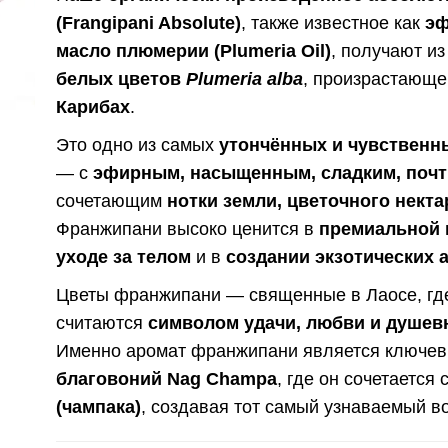
(Frangipani Absolute)
, также известное как
эф
масло плюмерии (Plumeria Oil)
, получают и
белых цветов
Plumeria alba
, произрастающе
Карибах
.
Это одно из самых
утончённых и чувственн
— с
эфирным, насыщенным, сладким, поч
сочетающим
нотки земли, цветочного некта
Франжипани высоко ценится в
премиальной
уходе за телом
и в
создании экзотических 
Цветы франжипани — священные в Лаосе, г
считаются
символом удачи, любви и душев
Именно аромат франжипани является ключе
благовоний Nag Champa
, где он сочетается 
(чампака)
, создавая тот самый узнаваемый 