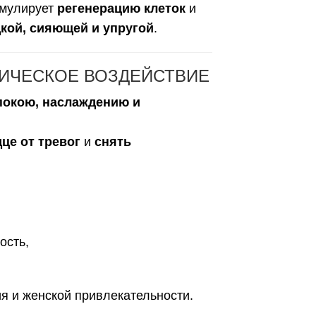
имулирует
регенерацию клеток
и
дкой, сияющей и упругой
.
ИЧЕСКОЕ ВОЗДЕЙСТВИЕ
покою, наслаждению и
це от тревог
и
снять
ость,
ия и женской привлекательности.