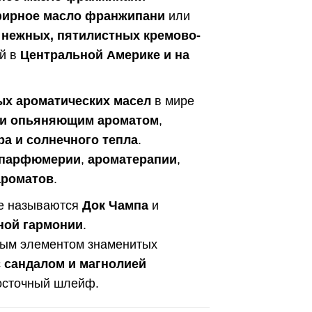
ирное масло франжипани
или
з
нежных, пятилистных кремово-
й в
Центральной Америке и на
ых ароматических масел
в мире
ти опьяняющим ароматом
,
ра и солнечного тепла
.
 парфюмерии
,
ароматерапии
,
ароматов
.
де называются
Док Чампа
и
ной гармонии
.
вым элементом знаменитых
с
сандалом и магнолией
восточный шлейф.