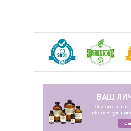
ВАШ ЛИ
Свяжитесь с на
собственную сме
Св