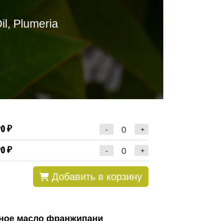
il, Plumeria
0 ₽
-
+
0 ₽
-
+
Добавить в корзину
тное масло франжипани