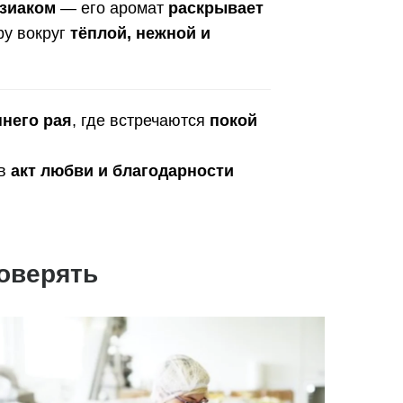
зиаком
— его аромат
раскрывает
ру вокруг
тёплой, нежной и
ннего рая
, где встречаются
покой
 в
акт любви и благодарности
оверять