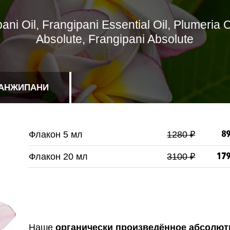
ani Oil, Frangipani Essential Oil, Plumeria O
Absolute, Frangipani Absolute
АНЖИПАНИ
Флакон 5 мл
1280 ₽
89
Флакон 20 мл
3100 ₽
179
Наше
органически произведённое абсолю