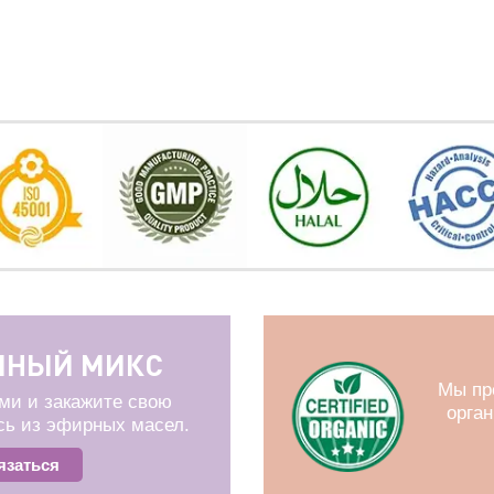
ЧНЫЙ МИКС
Мы пр
ми и закажите свою
орга
сь из эфирных масел.
язаться