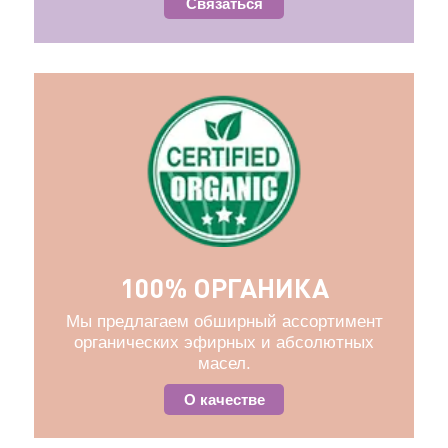
Связаться
100% ОРГАНИКА
Мы предлагаем обширный ассортимент
органических эфирных и абсолютных
масел.
О качестве