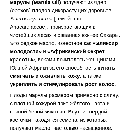
марулы (Marula Oil)
получают из ядер
(орехов) плодов дикорастущих деревьев
Sclerocarya birrea
[семейство:
Anacardiaceae], произрастающих в
чистейших лесах и саваннах южнее Сахары.
Это редкое масло, известное как
«Эликсир
молодости»
и
«Африканский секрет
красоты»
, веками почиталось женщинами
Южной Африки за его способность
питать,
смягчать и оживлять кожу
, а также
укреплять и стимулировать рост волос
.
Плоды марулы размером примерно с сливу,
с плотной кожурой ярко-жёлтого цвета и
сочной белой мякотью. Внутри твёрдой
косточки находятся семена, из которых
получают масло, настолько насыщенное,