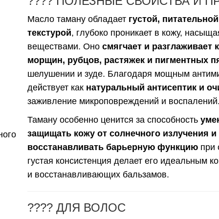
???? ПОЛЕЗНЫЕ СВОЙСТВА И 
Масло таману обладает
густой, питательно
текстурой
, глубоко проникает в кожу, насыщ
веществами. Оно
смягчает и разглаживает 
морщин, рубцов, растяжек и пигментных п
шелушении и зуде. Благодаря мощным антим
действует как
натуральный антисептик и о
заживление микроповреждений и воспалений
Таману особенно ценится за способность
уме
защищать кожу от солнечного излучения и
ного
восстанавливать барьерную функцию
при 
густая консистенция делает его идеальным к
и восстанавливающих бальзамов.
???? ДЛЯ ВОЛОС