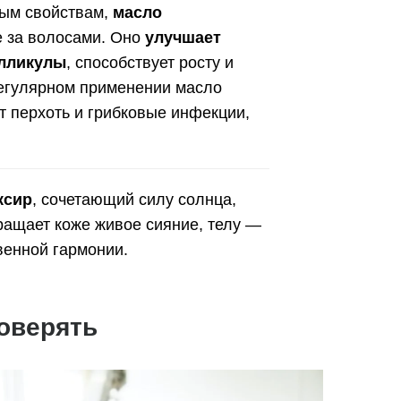
ным свойствам,
масло
е за волосами. Оно
улучшает
олликулы
, способствует росту и
регулярном применении масло
ет перхоть и грибковые инфекции,
ксир
, сочетающий силу солнца,
вращает коже живое сияние, телу —
венной гармонии.
оверять