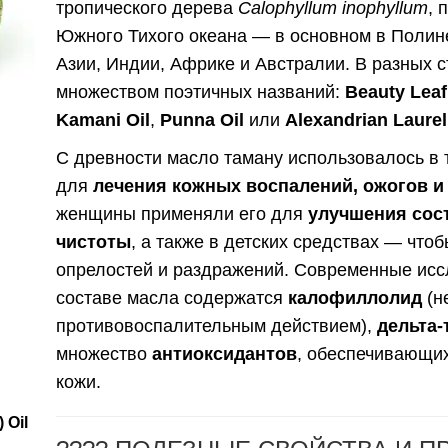
тропического дерева
Calophyllum inophyllum
, 
Южного Тихого океана — в основном в Полине
Азии, Индии, Африке и Австралии. В разных с
множеством поэтичных названий:
Beauty Leaf
Kamani Oil
,
Punna Oil
или
Alexandrian Laurel
С древности масло таману использовалось в
для
лечения кожных воспалений, ожогов и
женщины применяли его для
улучшения сос
чистоты
, а также в детских средствах — что
опрелостей и раздражений. Современные исс
составе масла содержатся
калофиллолид
(н
противовоспалительным действием),
дельта-
множество
антиоксидантов
, обеспечивающи
кожи.
 Oil