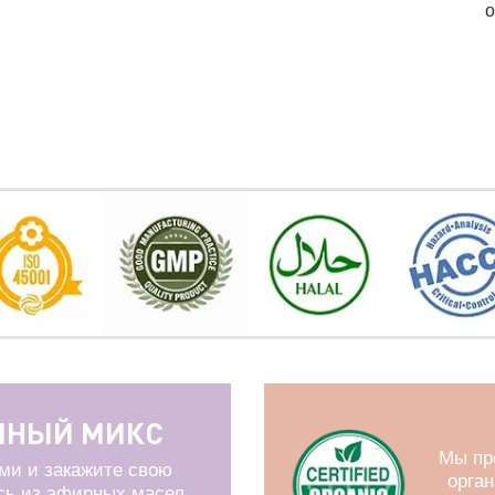
о
ЧНЫЙ МИКС
Мы пр
ми и закажите свою
орга
сь из эфирных масел.