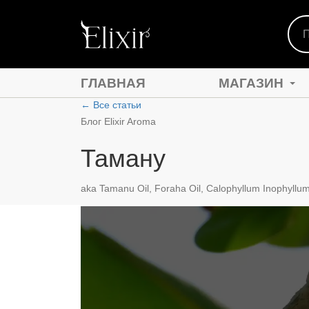
ГЛАВНАЯ
МАГАЗИН
←
Все статьи
Блог Elixir Aroma
Таману
ЭФИРНЫЕ МАСЛА
АБСОЛЮТНЫЕ МАС
aka Tamanu Oil, Foraha Oil, Calophyllum Inophyllu