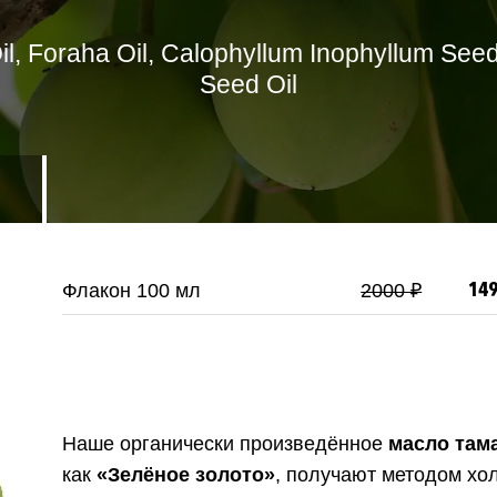
l, Foraha Oil, Calophyllum Inophyllum See
Seed Oil
Флакон 100 мл
2000 ₽
149
Наше органически произведённое
масло тама
как
«Зелёное золото»
, получают методом хо