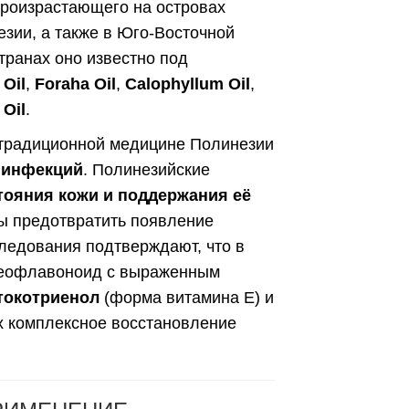
произрастающего на островах
зии, а также в Юго-Восточной
транах оно известно под
 Oil
,
Foraha Oil
,
Calophyllum Oil
,
 Oil
.
 традиционной медицине Полинезии
 инфекций
. Полинезийские
тояния кожи и поддержания её
бы предотвратить появление
ледования подтверждают, что в
еофлавоноид с выраженным
токотриенол
(форма витамина E) и
х комплексное восстановление