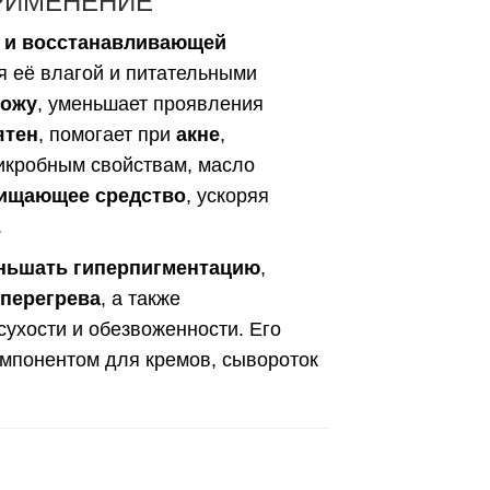
ПРИМЕНЕНИЕ
й и восстанавливающей
ая её влагой и питательными
кожу
, уменьшает проявления
ятен
, помогает при
акне
,
икробным свойствам, масло
чищающее средство
, ускоряя
.
ньшать гиперпигментацию
,
 перегрева
, а также
сухости и обезвоженности. Его
омпонентом для кремов, сывороток