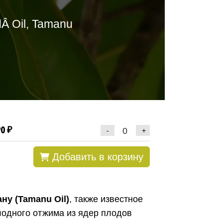
dÂ Oil, Tamanu
0 ₽
-
+
Добавить в корзину
ну (Tamanu Oil)
, также известное
лодного отжима из ядер плодов