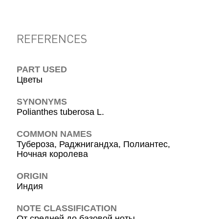
REFERENCES
PART USED
Цветы
SYNONYMS
Polianthes tuberosa L.
COMMON NAMES
Тубероза, Раджнигандха, Полиантес,
Ночная королева
ORIGIN
Индия
NOTE CLASSIFICATION
От средней до базовой ноты