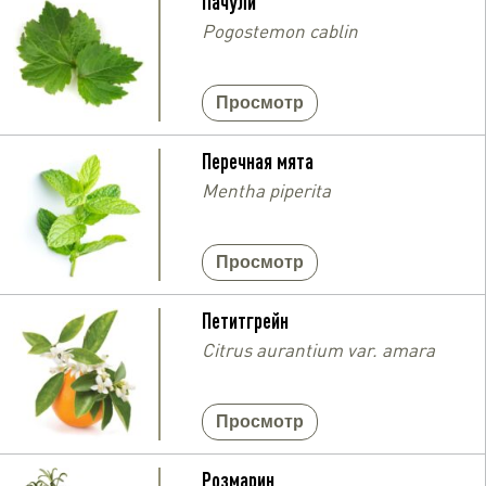
Пачули
Pogostemon cablin
Просмотр
Перечная мята
Mentha piperita
Просмотр
Петитгрейн
Citrus aurantium var. amara
Просмотр
Розмарин