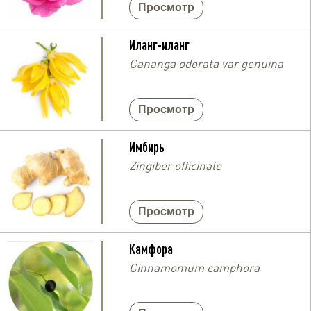
Просмотр
Иланг-иланг
Cananga odorata var genuina
Просмотр
Имбирь
Zingiber officinale
Просмотр
Камфора
Cinnamomum camphora