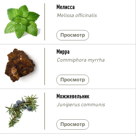
Мелисса
Melissa officinalis
Просмотр
Мирра
Commiphora myrrha
Просмотр
Можжевельник
Juniperus communis
Просмотр