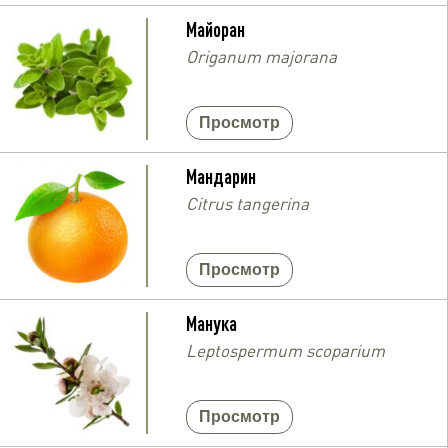
Майоран
Origanum majorana
Просмотр
Мандарин
Citrus tangerina
Просмотр
Манука
Leptospermum scoparium
Просмотр