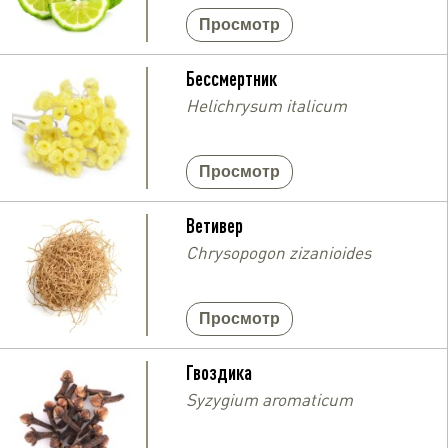
Просмотр
Бессмертник
Helichrysum italicum
Просмотр
Ветивер
Chrysopogon zizanioides
Просмотр
Гвоздика
Syzygium aromaticum