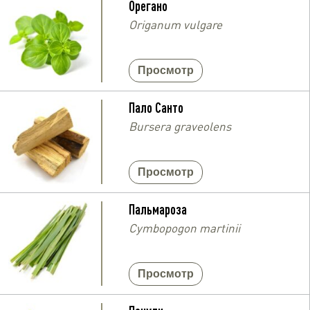
Орегано
Origanum vulgare
Просмотр
Пало Санто
Bursera graveolens
Просмотр
Пальмароза
Cymbopogon martinii
Просмотр