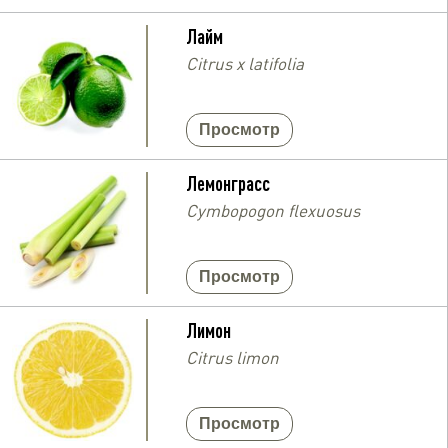
Лайм
Citrus x latifolia
Просмотр
Лемонграсс
Cymbopogon flexuosus
Просмотр
Лимон
Citrus limon
Просмотр